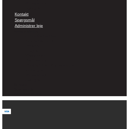
Glostrup
Lynge
Kontakt
Spørgsmål
Administrer leje
Vælg afdeling
KBH Sydhavn
Albertslund
Greve
Køge
Næstved
Ballerup
Roskilde / Opvarmet
Amager
Glostrup
Lynge
Kontakt
Spørgsmål
Administrer leje