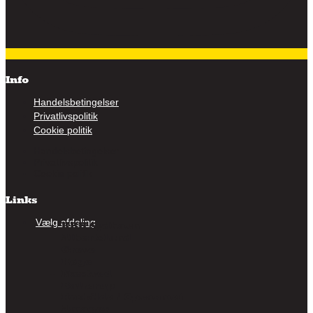
Info
Handelsbetingelser
Privatlivspolitik
Cookie politik
Handelsbetingelser
Privatlivspolitik
Cookie politik
Links
Vælg afdeling
KBH Sydhavn
Albertslund
Greve
Køge
Næstved
Ballerup
Roskilde / Opvarmet
Amager