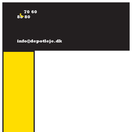
Videre
til
70 60
indhold
88 80
info@depotleje.dk