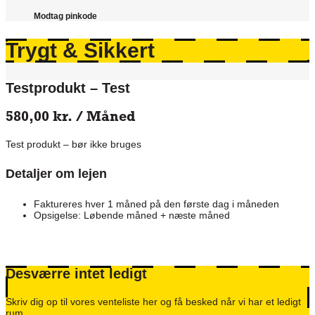
Modtag pinkode
Trygt & Sikkert
Testprodukt – Test
580,00
kr.
/ Måned
Test produkt – bør ikke bruges
Detaljer om lejen
Faktureres hver 1 måned på den første dag i måneden
Opsigelse: Løbende måned + næste måned
Desværre intet ledigt
Skriv dig op til vores venteliste her og få besked når vi har et ledigt
rum.