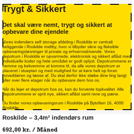
Trygt & Sikkert
Det skal være nemt, trygt og sikkert at
opbevare dine ejendele
Vores indendørs self storage afdeling i Roskilde er centralt
beliggende i Roskilde midtby, hvor vi tilbyder sikre og fleksible
opbevaringsløsninger til private og erhvervsdrivende. Vores
depotrum i Roskilde er opvarmede, elektronisk og sikkert aflåst med
individuelle koder og hele området er godt oplyst. Depotrummene er
nemme og bekvemme at komme til, da alle vores depotrum er
placeret i stueplan og med mulighed for at køre helt op foran
hoveddøren og læsse af. Du skal derfor ikke slæbe dine ting langt
eller over flere etager når du opbevare dem hos os.
Når du lejer et depotrum hos os, kan du forvente topkvalitet. Alle
depotrummene er sprit nye, sikkert aflåst samt rene og pæne.
Du finder vores opbevaringsrum i Roskilde på Bytoften 16, 4000
Roskilde.
Roskilde – 3,4m² indendørs rum
692,00
kr.
/ Måned