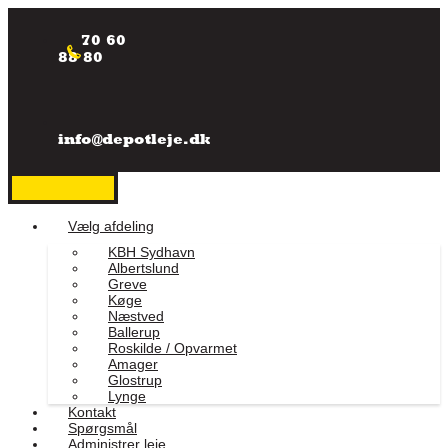
Videre
til
70 60
indhold
88 80
info@depotleje.dk
Vælg afdeling
KBH Sydhavn
Albertslund
Greve
Køge
Næstved
Ballerup
Roskilde / Opvarmet
Amager
Glostrup
Lynge
Kontakt
Spørgsmål
Administrer leje