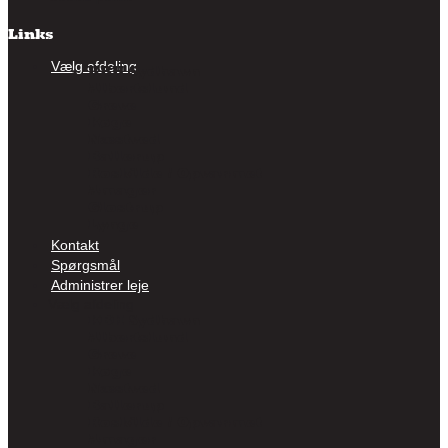
Links
Vælg afdeling
KBH Sydhavn
Albertslund
Greve
Køge
Næstved
Ballerup
Roskilde / Opvarmet
Amager
Glostrup
Lynge
Kontakt
Spørgsmål
Administrer leje
Vælg afdeling
KBH Sydhavn
Albertslund
Greve
Køge
Næstved
Ballerup
Roskilde / Opvarmet
Amager