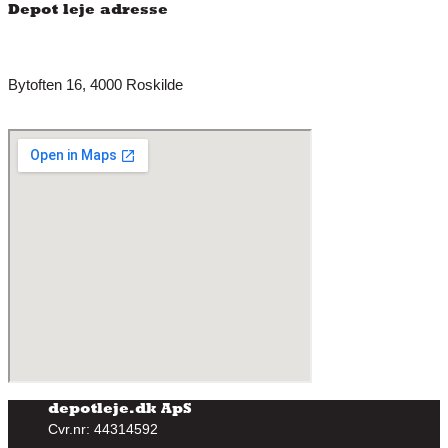
Depot leje adresse
Bytoften 16, 4000 Roskilde
depotleje.dk ApS
Cvr.nr: 44314592